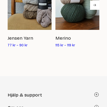
I
Jensen Yarn
Merino
11
77
kr
–
90
kr
115
kr
–
119
kr
Hjälp & support
Kundtjänst