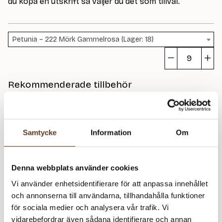
du köpa en utskrift så väljer du det som tillval.
Petunia – 222 Mörk Gammelrosa (Lager: 18)
Gu
m
Rekommenderade tillbehör
Petunia Dame 371 (79 kr)
Addi Classic Rundstickor – 4.00 mm, 80 cm (99 kr)
Samtycke
Information
Om
Utskrift – 4 sidor (20 kr)
Denna webbplats använder cookies
Prisspecifikation
Vi använder enhetsidentifierare för att anpassa innehållet
och annonserna till användarna, tillhandahålla funktioner
Namn
Pris/st
Antal
Total
för sociala medier och analysera vår trafik. Vi
Gustakjole
0 kr
1
0 kr
vidarebefordrar även sådana identifierare och annan