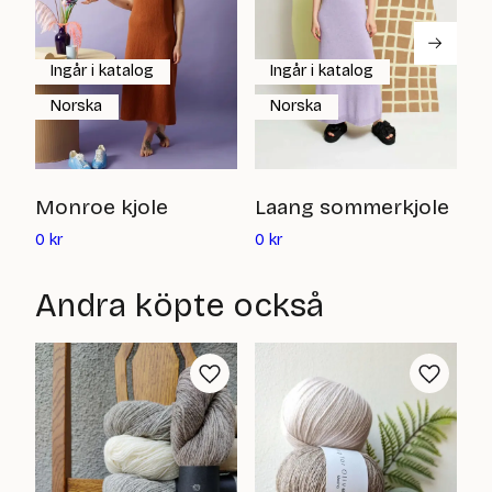
Ingår i katalog
Ingår i katalog
Norska
Norska
P
Monroe kjole
Laang sommerkjole
Det
Det
0
0
kr
0
kr
nuvarande
nuvarande
priset
priset
Andra köpte också
är:
är:
0
0
kr
kr