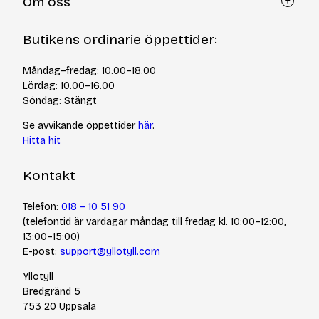
Om oss
Återköp via formulär
Kontakt
Om Yllotyll
Butikens ordinarie öppettider:
Frågor och svar
Kurser & events
Cookiepolicy
Tips & tekniker
Måndag–fredag: 10.00–18.00
Integritetspolicy
Varumärken
Lördag: 10.00–16.00
Jobba hos oss
Söndag: Stängt
Se avvikande öppettider
här
.
Hitta hit
Kontakt
Telefon:
018 – 10 51 90
(telefontid är vardagar måndag till fredag kl. 10:00–12:00,
13:00–15:00)
E-post:
support@yllotyll.com
Yllotyll
Bredgränd 5
753 20 Uppsala