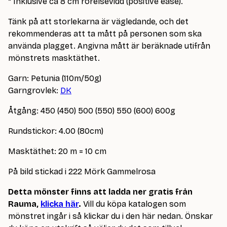
* Inklusive ca 8 cm rörelsevidd (positive ease).
Tänk på att storlekarna är vägledande, och det
rekommenderas att ta mått på personen som ska
använda plagget. Angivna mått är beräknade utifrån
mönstrets masktäthet.
Garn: Petunia (110m/50g)
Garngrovlek:
DK
Åtgång: 450 (450) 500 (550) 550 (600) 600g
Rundstickor: 4.00 (80cm)
Masktäthet: 20 m = 10 cm
På bild stickad i 222 Mörk Gammelrosa
Detta mönster finns att ladda ner gratis från
Rauma,
klicka här
.
Vill du köpa katalogen som
mönstret ingår i så klickar du i den här nedan. Önskar