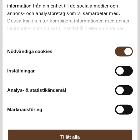
information från din enhet till de sociala medier och
Petunia – 222 Mörk
62 kr
9
558 kr
annons- och analysföretag som vi samarbetar med.
Gammelrosa
Dessa kan i sin tur kombinera informationen med annan
558
kr
information som du har tillhandahållit eller som de har
samlat in när du har använt deras tjänster.
I lager
Art.nr: RG-100-037107
Samtyckesval
Nödvändiga cookies
Lägg i varukorg
Behöver du fler? Bli meddelad när fler är tillbaka i
Inställningar
lager!
Meddela mig
Analys- & statistikändamål
Marknadsföring
Se lagersaldo i butik
Tillåt alla