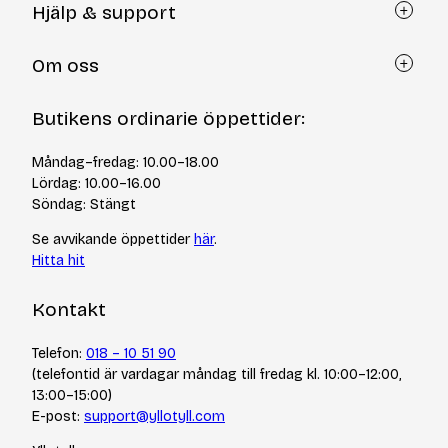
Hjälp & support
Kundtjänst
Om oss
Återköp via formulär
Kontakt
Om Yllotyll
Butikens ordinarie öppettider:
Frågor och svar
Kurser & events
Cookiepolicy
Tips & tekniker
Måndag–fredag: 10.00–18.00
Integritetspolicy
Varumärken
Lördag: 10.00–16.00
Jobba hos oss
Söndag: Stängt
Se avvikande öppettider
här
.
Hitta hit
Kontakt
Telefon:
018 – 10 51 90
(telefontid är vardagar måndag till fredag kl. 10:00–12:00,
13:00–15:00)
E-post:
support@yllotyll.com