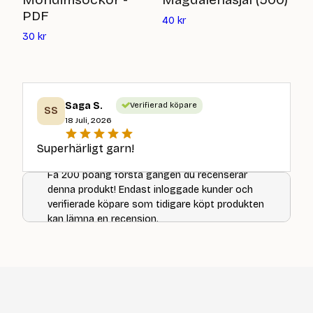
PDF
Det
2
40
kr
nuvarande
Det
30
kr
priset
nuvarande
är:
priset
40
är:
kr
30
Saga S.
Verifierad köpare
kr
SS
18 Juli, 2026
Superhärligt garn!
Få 200 poäng första gången du recenserar
denna produkt! Endast inloggade kunder och
verifierade köpare som tidigare köpt produkten
kan lämna en recension.