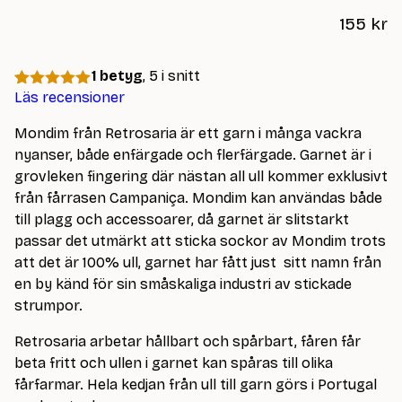
155
kr
1 betyg
, 5 i snitt
Läs recensioner
Betygsatt
1
5
av 5
baserat på
Mondim från Retrosaria är ett garn i många vackra
kundrecension
nyanser, både enfärgade och flerfärgade. Garnet är i
grovleken fingering där nästan all ull kommer exklusivt
från fårrasen Campaniça. Mondim kan användas både
till plagg och accessoarer, då garnet är slitstarkt
passar det utmärkt att sticka sockor av Mondim trots
att det är 100% ull, garnet har fått just sitt namn från
en by känd för sin småskaliga industri av stickade
strumpor.
Retrosaria arbetar hållbart och spårbart, fåren får
beta fritt och ullen i garnet kan spåras till olika
fårfarmar. Hela kedjan från ull till garn görs i Portugal