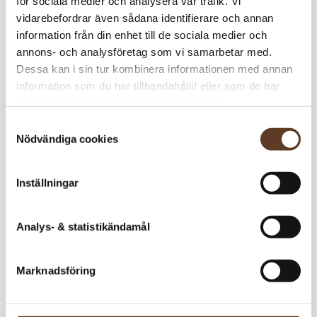
för sociala medier och analysera vår trafik. Vi
vidarebefordrar även sådana identifierare och annan
information från din enhet till de sociala medier och
annons- och analysföretag som vi samarbetar med.
Dessa kan i sin tur kombinera informationen med annan
Slutsåld
information som du har tillhandahållit eller som de har
samlat in när du har använt deras tjänster.
M
Samtyckesval
m
Nödvändiga cookies
Inställningar
Lägg i varukorg
Analys- & statistikändamål
Se lagersaldo i butik
Marknadsföring
Produktinformation