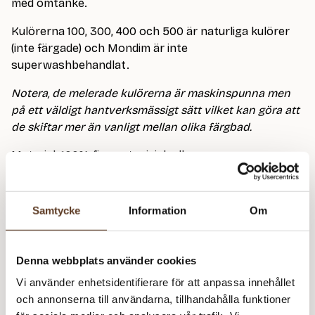
med omtanke.
Kulörerna 100, 300, 400 och 500 är naturliga kulörer
(inte färgade) och Mondim är inte
superwashbehandlat.
Notera, de melerade kulörerna är maskinspunna men
på ett väldigt hantverksmässigt sätt vilket kan göra att
de skiftar mer än vanligt mellan olika färgbad.
Material: 100% fin portugisisk ull
Stickor: 2.5- 4.0 mm
Löplängd: 385 m / 100 g
Masktäthet: 24-34 m = 10 cm
Samtycke
Information
Om
Grovlek:
Fingering
/
Light Fingering
Denna webbplats använder cookies
Vi använder enhetsidentifierare för att anpassa innehållet
och annonserna till användarna, tillhandahålla funktioner
+36