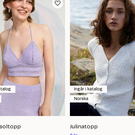
atalog
Ingår i katalog
Norska
soltopp
Julinatopp