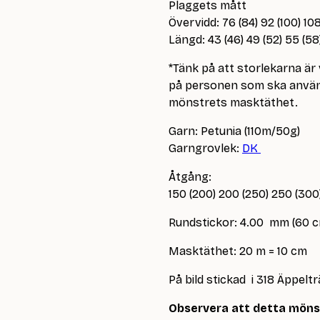
Plaggets mått
Övervidd: 76 (84) 92 (100) 108
Längd: 43 (46) 49 (52) 55 (58
*Tänk på att storlekarna ä
på personen som ska använd
mönstrets masktäthet.
Garn: Petunia (110m/50g)
Garngrovlek:
DK
Åtgång:
150 (200) 200 (250) 250 (300
Rundstickor: 4.00 mm (60 c
Masktäthet: 20 m = 10 cm
På bild stickad i 318 Äppel
Observera att detta mönste