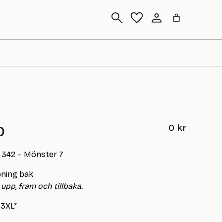
Sök
p
0
kr
n 342 – Mönster 7
pning bak
upp, fram och tillbaka.
 3XL*