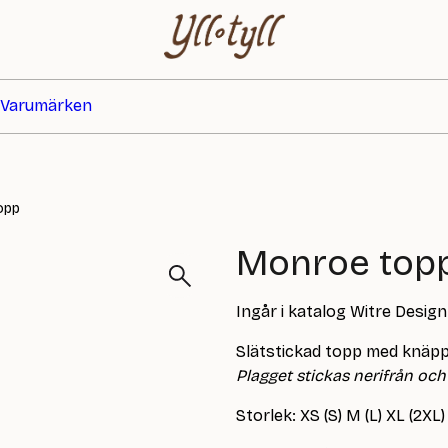
Varumärken
opp
Monroe top
Ingår i katalog Witre Desig
Slätstickad topp med knäp
Plagget stickas nerifrån och 
Storlek: XS (S) M (L) XL (2XL)