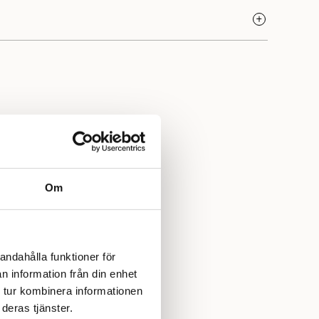
927 varit synonymt med högkvalitativa garner och en
rkstraditioner. Deras garner, som tillverkas av 100% norsk
attade för sin hållbarhet, mångsidighet och genuina
Om
andahålla funktioner för
n information från din enhet
 tur kombinera informationen
deras tjänster.