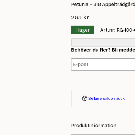
Petunia – 318 Äppelträdgår
265
kr
I lager
Art.nr: RG-100
Behöver du fler? Bli meddela
Se lagersaldo i butik
Produktinformation