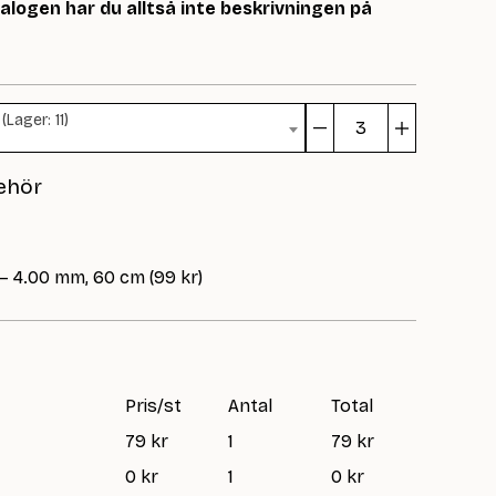
logen har du alltså inte beskrivningen på
Lager: 11)
Monroe
topp
ehör
mängd
 – 4.00 mm, 60 cm (99 kr)
Pris/st
Antal
Total
79 kr
1
79 kr
0 kr
1
0 kr