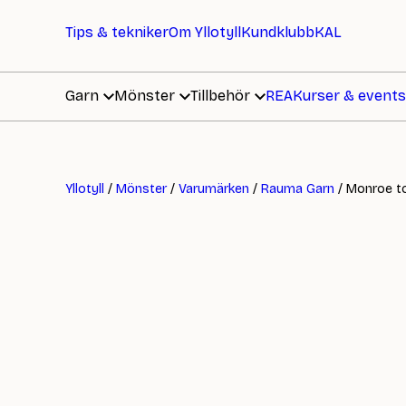
Tips & tekniker
Om Yllotyll
Kundklubb
KAL
Garn
Mönster
Tillbehör
REA
Kurser & events
Yllotyll
/
Mönster
/
Varumärken
/
Rauma Garn
/ Monroe t