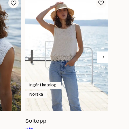
Ingår i katalog
Ingår 
Norska
Norsk
Soltopp
Duve 