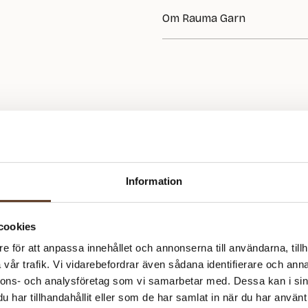
GARN:
Om Rauma Garn
Petunia
FÖRESLAGNA STICKOR:
Rauma Garn har sedan starten 1
4.00 mm
stark förankring i norska hantve
ull, har i decennier varit uppsk
MASKTÄTHET:
kvalitet.
20 m = 10 cm
Ingår i katalog Witre Design 342
Information
cookies
e för att anpassa innehållet och annonserna till användarna, tillh
vår trafik. Vi vidarebefordrar även sådana identifierare och anna
nnons- och analysföretag som vi samarbetar med. Dessa kan i sin
har tillhandahållit eller som de har samlat in när du har använt 