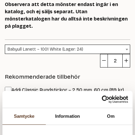
Observera att detta mönster endast ingår i en
katalog, och ej säljs separat. Utan
mönsterkatalogen har du alltså inte beskrivningen
på plagget.
Babyull Lanett – 1001 White (Lager: 24)
L
G
Rekommenderade tillbehör
m
Addi Classic Rundstickor – 2.50 mm, 60 cm (89 kr)
Addi Classic Rundstickor – 3.00 mm, 60 cm (89 kr)
Strumpstickor Zing – 2.50 mm, 15 cm (74 kr)
Samtycke
Information
Om
Strumpstickor Zing – 3.00 mm, 15 cm (74 kr)