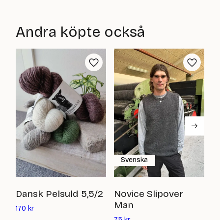
nuvarande
nuvarande
priset
priset
är:
är:
Andra köpte också
0
0
kr
kr
Svenska
B
Dansk Pelsuld 5,5/2
Novice Slipover
Man
Det
5
170
kr
nuvarande
Det
75
kr