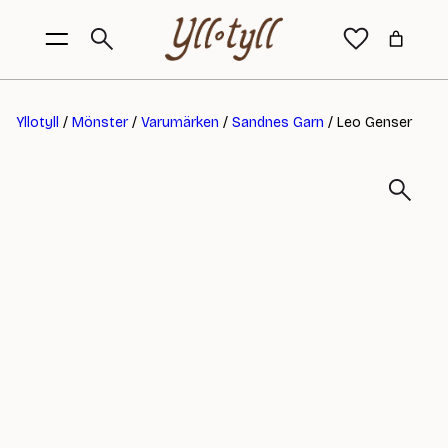
Yllotyll
/
Mönster
/
Varumärken
/
Sandnes Garn
/ Leo Genser