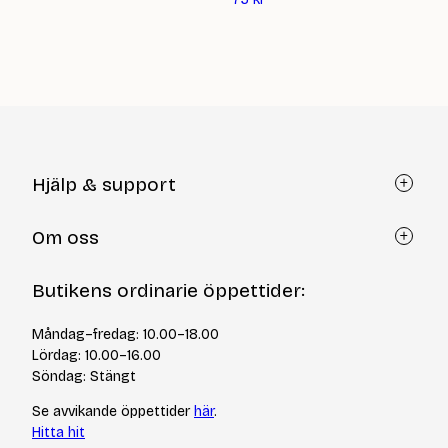
priset
nuvarande
är:
priset
170
är:
kr
75
kr
Hjälp & support
Kundtjänst
Om oss
Återköp via formulär
Kontakt
Om Yllotyll
Butikens ordinarie öppettider:
Frågor och svar
Kurser & events
Cookiepolicy
Tips & tekniker
Måndag–fredag: 10.00–18.00
Integritetspolicy
Varumärken
Lördag: 10.00–16.00
Jobba hos oss
Söndag: Stängt
Se avvikande öppettider
här
.
Hitta hit