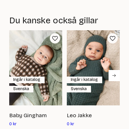
Du kanske också gillar
Ingår i katalog
Ingår i katalog
Svenska
Svenska
L
Baby Gingham
Leo Jakke
Det
Det
0
0
kr
0
kr