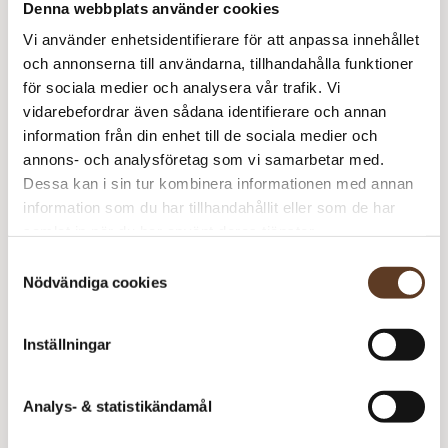
Denna webbplats använder cookies
Prisspecifikation
Vi använder enhetsidentifierare för att anpassa innehållet
och annonserna till användarna, tillhandahålla funktioner
Namn
Pris/st
Antal
Total
för sociala medier och analysera vår trafik. Vi
Katalog: Myk Start 2310
90 kr
1
90 kr
vidarebefordrar även sådana identifierare och annan
information från din enhet till de sociala medier och
Leo Genser
0 kr
1
0 kr
annons- och analysföretag som vi samarbetar med.
Babyull Lanett – 1001
79 kr
2
158 kr
Dessa kan i sin tur kombinera informationen med annan
White
information som du har tillhandahållit eller som de har
samlat in när du har använt deras tjänster.
248
kr
Samtyckesval
Nödvändiga cookies
Slutsåld
Art.nr: SA-8314-2
Lägg i varukorg
Inställningar
Behöver du fler? Bli meddelad när fler är tillbaka i
lager!
Analys- & statistikändamål
Meddela mig