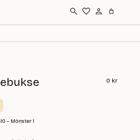
Sök
ebukse
0
kr
310 – Mönster 1