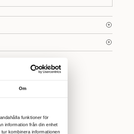
a kvalitet och rika tradition. Sedan starten 1888 i Norge
utmärkt kvalitet och är idag norra Europas största
n. Varumärket erbjuder en stor variation av garn som
a stickare och är särskilt uppskattat för sina hållbara,
Yllotyll har vi ett stort urval av garner, mönster och
Om
andahålla funktioner för
n information från din enhet
 tur kombinera informationen