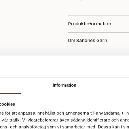
Produktinformation
GARN:
Om Sandnes Garn
Sunday
FÖRESLAGNA STICKOR:
Sandnes Garn är känt för sin hög
3.00 mm
har Sandnes producerat garn av 
producent av handstickningsgar
MASKTÄTHET:
passar både nybörjare och erfarn
28 m = 10 cm
mjuka och slitstarka garner. Hos 
tillbehör från Sandnes!
SVÅRIGHETSGRAD:
Information
★★☆☆☆
cookies
e för att anpassa innehållet och annonserna till användarna, tillh
vår trafik. Vi vidarebefordrar även sådana identifierare och anna
nnons- och analysföretag som vi samarbetar med. Dessa kan i sin