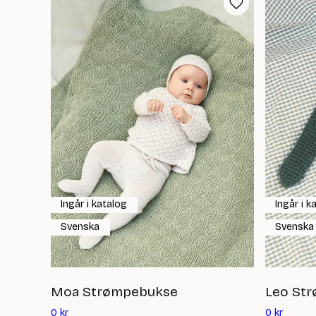
Ingår i katalog
Ingår i k
Svenska
Svenska
Moa Strømpebukse
Leo St
Det
Det
0
kr
0
kr