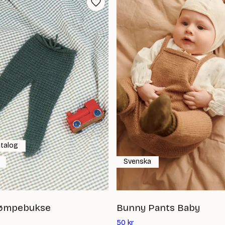
atalog
Svenska
rømpebukse
Bunny Pants Baby
Det
50
kr