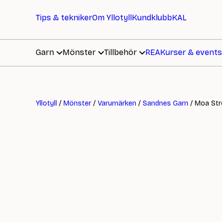
Tips & tekniker
Om Yllotyll
Kundklubb
KAL
Garn
Mönster
Tillbehör
REA
Kurser & events
Yllotyll
/
Mönster
/
Varumärken
/
Sandnes Garn
/ Moa St