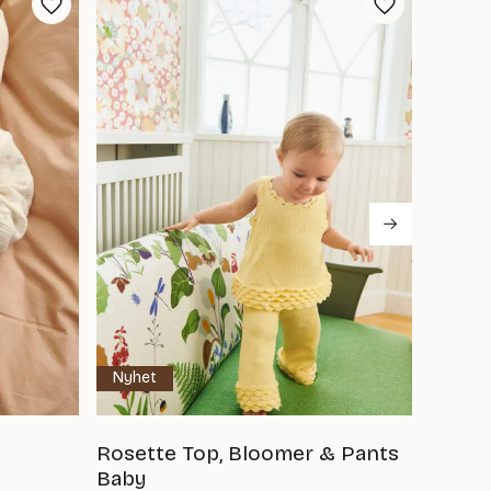
Nyhet
Rosette Top, Bloomer & Pants
Leo B
Baby
Det
50
kr