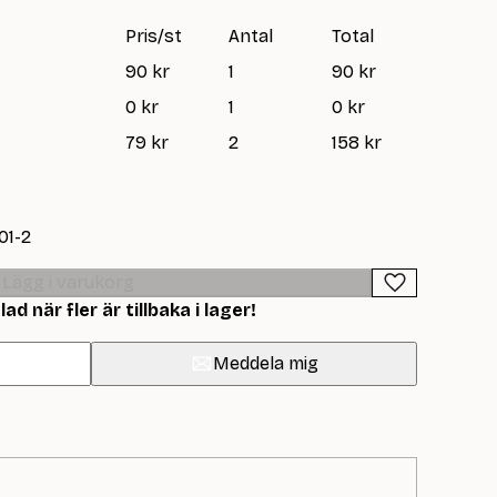
Pris/st
Antal
Total
90 kr
1
90 kr
0 kr
1
0 kr
79 kr
2
158 kr
01-2
Lägg i varukorg
d när fler är tillbaka i lager!
Meddela mig