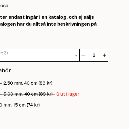
rosa
r endast ingår i en katalog, och ej säljs
logen har du alltså inte beskrivningen på
r: 3)
Moa
Strømpe
ehör
mängd
– 2.50 mm, 40 cm (89 kr)
 – 3.00 mm, 40 cm (89 kr)
– Slut i lager
0 mm, 15 cm (74 kr)