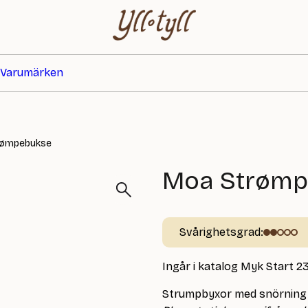
Varumärken
rømpebukse
Moa Strømp
Svårighetsgrad:
Ingår i katalog Myk Start 2
Strumpbyxor med snörning