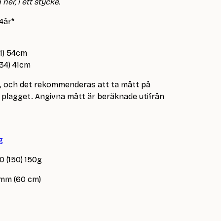
ner, i ett stycke.
 4år*
51) 54cm
(34) 41cm
e, och det rekommenderas att ta mått på
lagget. Angivna mått är beräknade utifrån
g
00 (150) 150g
 mm (60 cm)