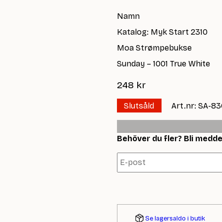
Namn
Katalog: Myk Start 2310
Moa Strømpebukse
Sunday – 1001 True White
248
kr
Slutsåld
Art.nr: SA-83
Behöver du fler? Bli meddela
Se lagersaldo i butik