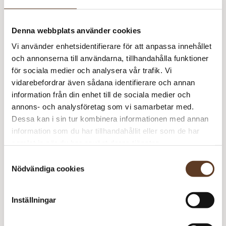
O
m
Denna webbplats använder cookies
Sunday – 1001 True White (Lager: 4)
Vi använder enhetsidentifierare för att anpassa innehållet
och annonserna till användarna, tillhandahålla funktioner
O
för sociala medier och analysera vår trafik. Vi
m
Rekommenderade tillbehör
vidarebefordrar även sådana identifierare och annan
information från din enhet till de sociala medier och
Addi Classic Rundstickor – 3.50 mm, 40 cm (89 kr)
annons- och analysföretag som vi samarbetar med.
Dessa kan i sin tur kombinera informationen med annan
Strumpstickor Zing – 3.50 mm, 15 cm (74 kr)
information som du har tillhandahållit eller som de har
samlat in när du har använt deras tjänster.
Samtyckesval
Prisspecifikation
Nödvändiga cookies
Namn
Pris/st
Antal
Total
Oslomössan
55 kr
1
55 kr
Inställningar
Double Sunday – 1012
79 kr
2
158 kr