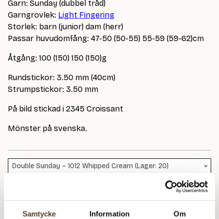
Garn: Sunday (dubbel tråd)
Garngrovlek:
Light Fingering
Storlek: barn (junior) dam (herr)
Passar huvudomfång: 47-50 (50-55) 55-59 (59-62)cm
Åtgång: 100 (150) 150 (150)g
Rundstickor: 3.50 mm (40cm)
Strumpstickor: 3.50 mm
På bild stickad i 2345 Croissant
Mönster på svenska.
Double Sunday – 1012 Whipped Cream (Lager: 20)
O
m
Arwetta – 100 Snow White (Lager: 30)
Samtycke
Information
Om