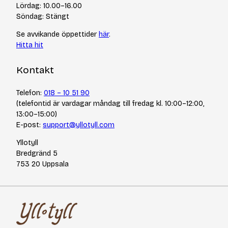
Integritetspolicy
Varumärken
Lördag: 10.00–16.00
Jobba hos oss
Söndag: Stängt
Se avvikande öppettider
här
.
Hitta hit
Kontakt
Telefon:
018 – 10 51 90
(telefontid är vardagar måndag till fredag kl. 10:00–12:00,
13:00–15:00)
E-post:
support@yllotyll.com
Yllotyll
Bredgränd 5
753 20 Uppsala