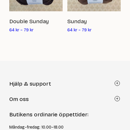
T
Double Sunday
Sunday
8
64
kr
–
79
kr
64
kr
–
79
kr
Hjälp & support
Kundtjänst
Om oss
Återköp via formulär
Kontakt
Om Yllotyll
Butikens ordinarie öppettider:
Frågor och svar
Kurser & events
Cookiepolicy
Tips & tekniker
Måndag–fredag: 10.00–18.00