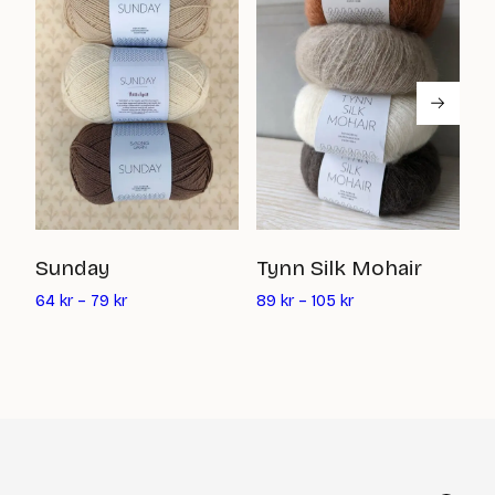
I
Sunday
Tynn Silk Mohair
112
64
kr
–
79
kr
89
kr
–
105
kr