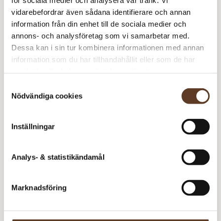
Pacific genser
0 kr
1
0 kr
vidarebefordrar även sådana identifierare och annan
Petunia – 200 Ljusrosa
62 kr
5
310 kr
information från din enhet till de sociala medier och
annons- och analysföretag som vi samarbetar med.
389
kr
Dessa kan i sin tur kombinera informationen med annan
information som du har tillhandahållit eller som de har
I lager
Art.nr: RG-100-043006
samlat in när du har använt deras tjänster.
Lägg i varukorg
Samtyckesval
Nödvändiga cookies
Behöver du fler? Bli meddelad när fler är tillbaka i
lager!
Inställningar
Meddela mig
Analys- & statistikändamål
Marknadsföring
Se lagersaldo i butik