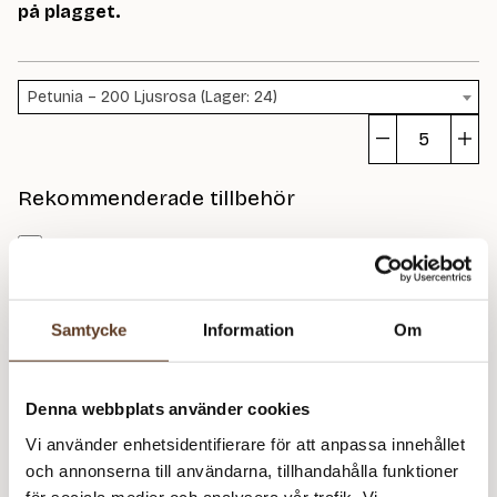
på plagget.
Petunia – 200 Ljusrosa (Lager: 24)
Pa
ge
Rekommenderade tillbehör
m
Petunia Dame 430 (79 kr)
Soft Touch Virknål – 3.50 mm (55 kr)
Samtycke
Information
Om
Prisspecifikation
Denna webbplats använder cookies
Namn
Pris/st
Antal
Total
Vi använder enhetsidentifierare för att anpassa innehållet
Katalog: Petunia Dame
79 kr
1
79 kr
och annonserna till användarna, tillhandahålla funktioner
430
för sociala medier och analysera vår trafik. Vi