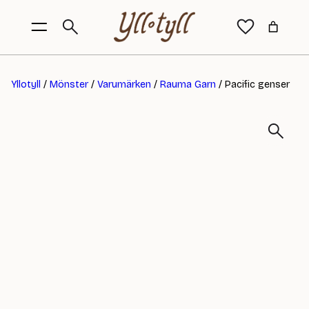
Yllotyll
/
Mönster
/
Varumärken
/
Rauma Garn
/ Pacific genser