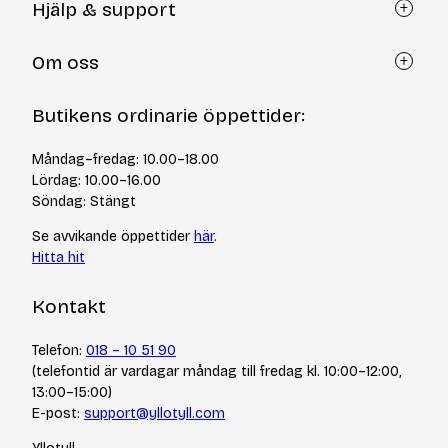
Hjälp & support
Kundtjänst
Om oss
Återköp via formulär
Kontakt
Om Yllotyll
Butikens ordinarie öppettider:
Frågor och svar
Kurser & events
Cookiepolicy
Tips & tekniker
Måndag–fredag: 10.00–18.00
Integritetspolicy
Varumärken
Lördag: 10.00–16.00
Jobba hos oss
Söndag: Stängt
Se avvikande öppettider
här
.
Hitta hit
Kontakt
Telefon:
018 – 10 51 90
(telefontid är vardagar måndag till fredag kl. 10:00–12:00,
13:00–15:00)
E-post:
support@yllotyll.com