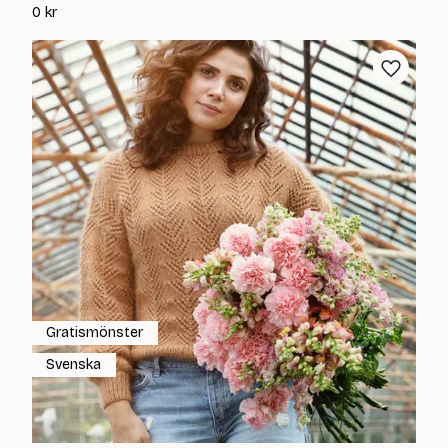
0
kr
Gratismönster
Svenska