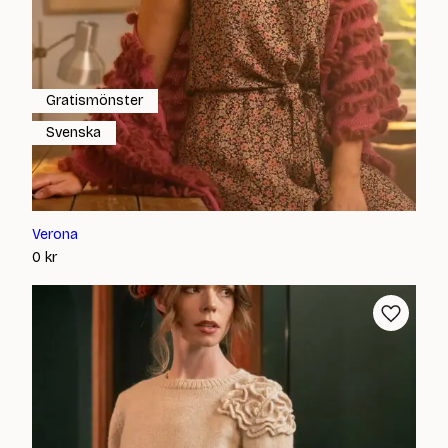
Gratismönster
Svenska
Verona
0
kr