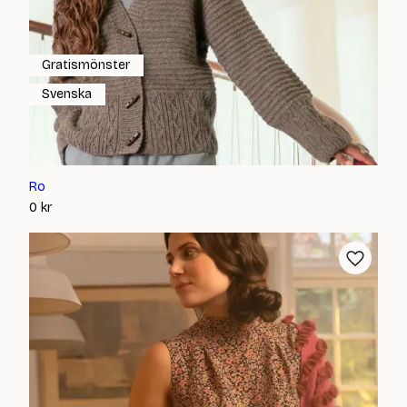
Gratismönster
Svenska
Ro
0
kr