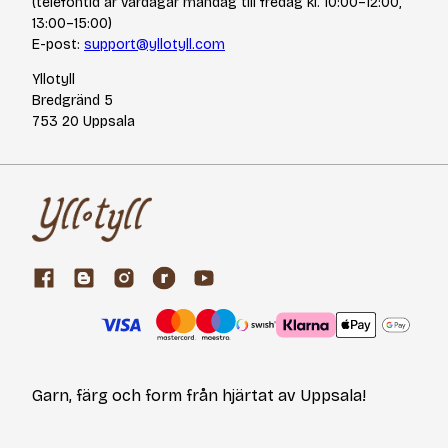
(telefontid är vardagar måndag till fredag kl. 10:00–12:00,
13:00–15:00)
E-post:
support@yllotyll.com
Yllotyll
Bredgränd 5
753 20 Uppsala
Garn, färg och form från hjärtat av Uppsala!