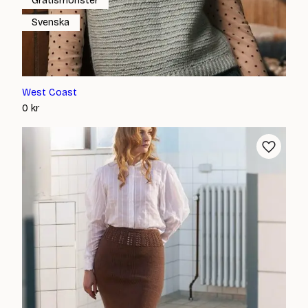
Gratismönster
Svenska
West Coast
0
kr