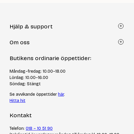
Hjälp & support
Kundtjänst
Om oss
Återköp via formulär
Kontakt
Om Yllotyll
Butikens ordinarie öppettider:
Frågor och svar
Kurser & events
Cookiepolicy
Tips & tekniker
Måndag–fredag: 10.00–18.00
Integritetspolicy
Varumärken
Lördag: 10.00–16.00
Jobba hos oss
Söndag: Stängt
Se avvikande öppettider
här
.
Hitta hit
Kontakt
Telefon:
018 – 10 51 90