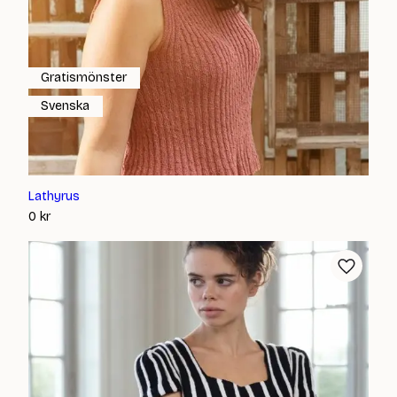
Gratismönster
Svenska
Lathyrus
0
kr