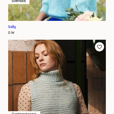
Svenska
Sally
0
kr