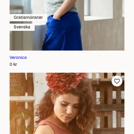
Gratismönster
Svenska
Veronica
0
kr