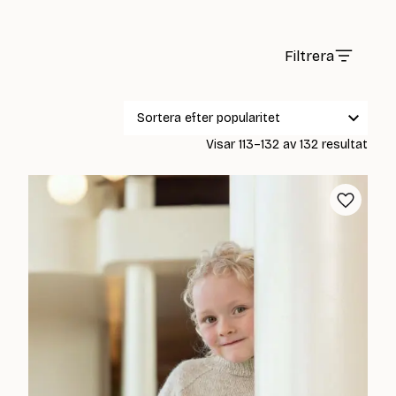
Filtrera
Sort
Visar 113–132 av 132 resultat
efter
popul