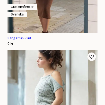
Gratismönster
Svenska
Sangstrup Klint
0
kr