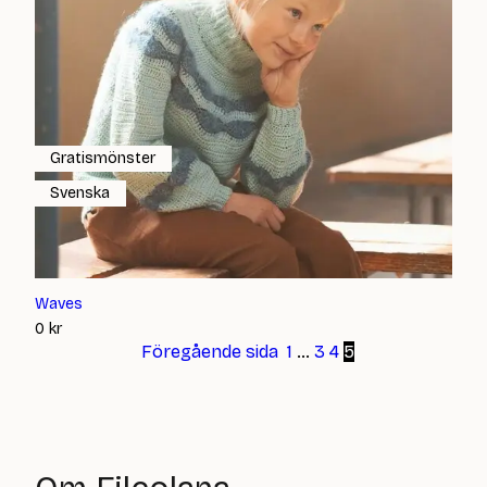
Gratismönster
Svenska
Waves
0
kr
Föregående sida
1
…
3
4
5