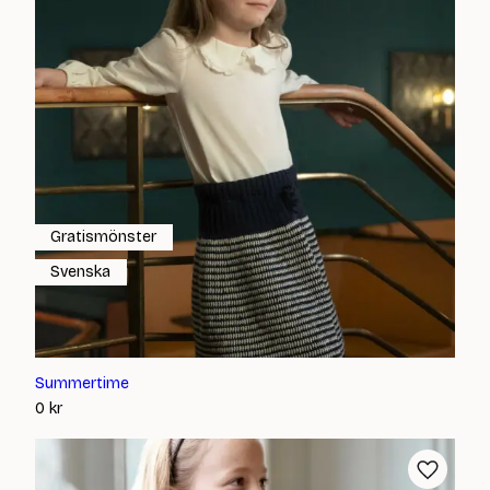
Gratismönster
Svenska
Summertime
0
kr