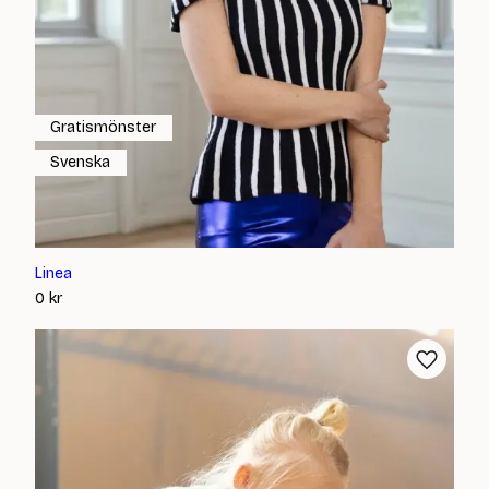
Gratismönster
Svenska
Linea
0
kr