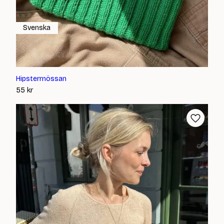
Svenska
Hipstermössan
55
kr