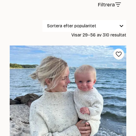
Filtrera
Sort
Visar 29–56 av 310 resultat
efter
popul