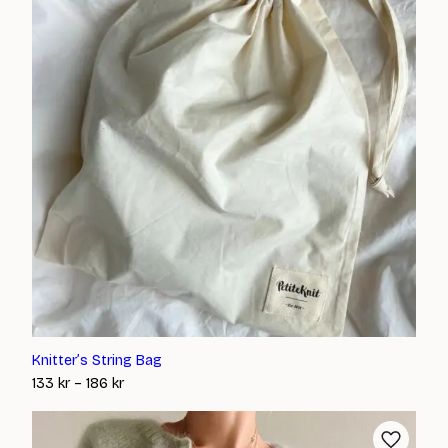
Knitter’s String Bag
Prisintervall:
133
kr
–
186
kr
133 kr
till
186 kr