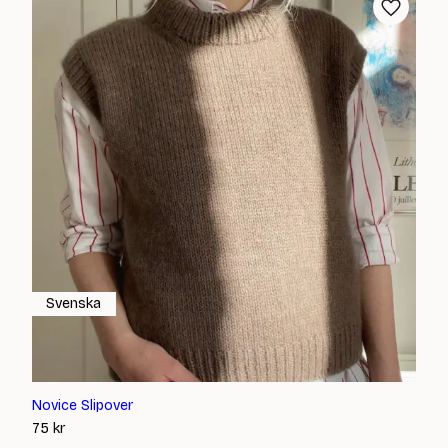
Svenska
Novice Slipover
75
kr