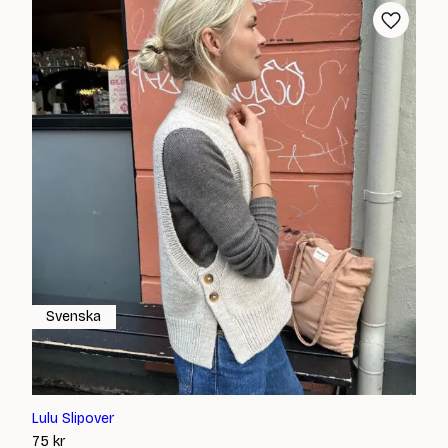
Svenska
Lulu Slipover
75
kr