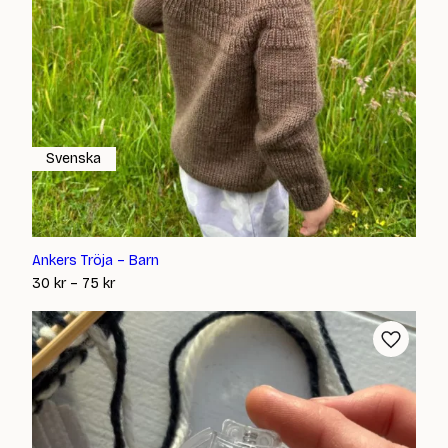
Svenska
Ankers Tröja – Barn
Prisintervall:
30
kr
–
75
kr
30 kr
till
75 kr