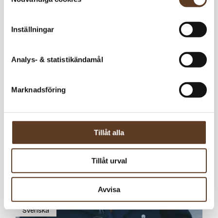
Storm Sweater
Inställningar
75
kr
Analys- & statistikändamål
Marknadsföring
Tillåt alla
Tillåt urval
Avvisa
Svenska