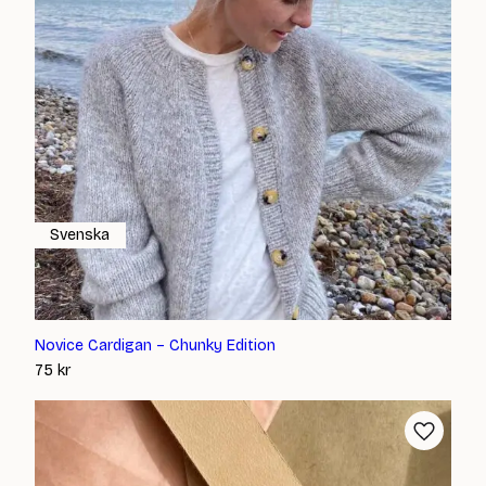
Svenska
Novice Cardigan – Chunky Edition
75
kr