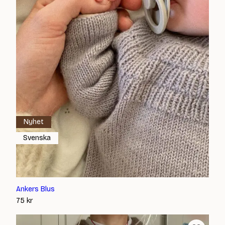
Nyhet
Svenska
Ankers Blus
75
kr