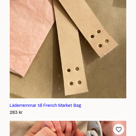
Läderremmar till French Market Bag
283
kr