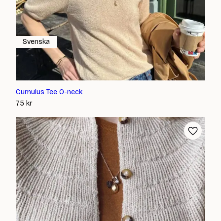
Svenska
Cumulus Tee O-neck
75
kr