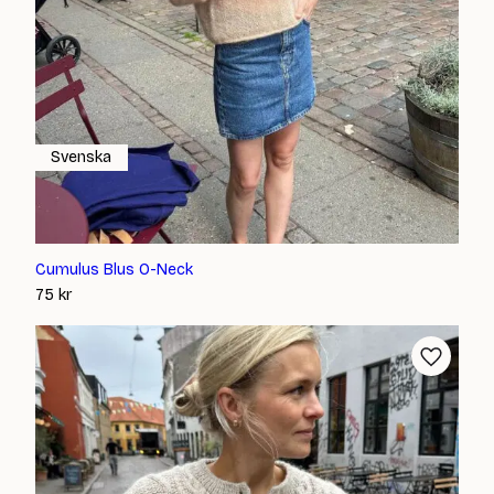
Svenska
Cumulus Blus O-Neck
75
kr