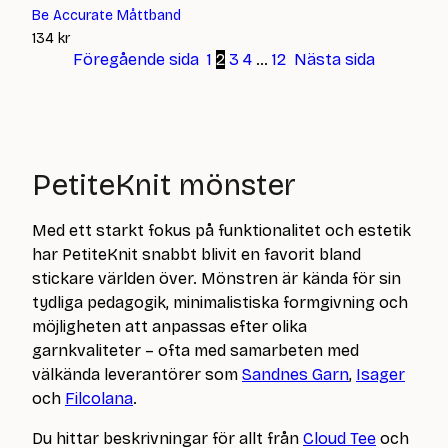
Be Accurate Måttband
134
kr
Föregående sida
1
2
3
4
…
12
Nästa sida
PetiteKnit mönster
Med ett starkt fokus på funktionalitet och estetik
har PetiteKnit snabbt blivit en favorit bland
stickare världen över. Mönstren är kända för sin
tydliga pedagogik, minimalistiska formgivning och
möjligheten att anpassas efter olika
garnkvaliteter – ofta med samarbeten med
välkända leverantörer som
Sandnes Garn
,
Isager
och
Filcolana
.
Du hittar beskrivningar för allt från
Cloud Tee
och