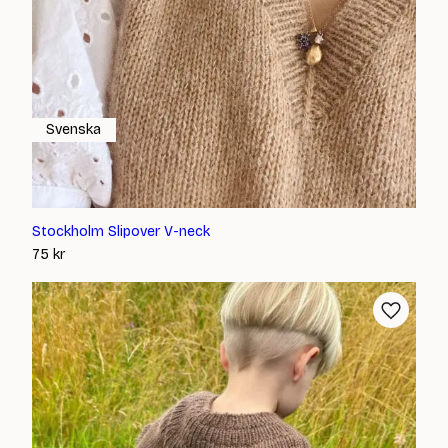
Svenska
Stockholm Slipover V-neck
75
kr