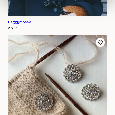
Baggymössa
55
kr