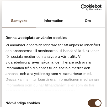
Førstereisskjerf
0 kr
1
0 kr
Rauma Finull – 400 Vit
62 kr
3
186 kr
Samtycke
Information
Om
265
kr
I lager
Art.nr: RU-3312-1
Denna webbplats använder cookies
Lägg i varukorg
Vi använder enhetsidentifierare för att anpassa innehållet
och annonserna till användarna, tillhandahålla funktioner
Behöver du fler? Bli meddelad när fler är tillbaka i
för sociala medier och analysera vår trafik. Vi
lager!
vidarebefordrar även sådana identifierare och annan
information från din enhet till de sociala medier och
Meddela mig
annons- och analysföretag som vi samarbetar med.
Dessa kan i sin tur kombinera informationen med annan
information som du har tillhandahållit eller som de har
samlat in när du har använt deras tjänster.
Se lagersaldo i butik
Samtyckesval
Nödvändiga cookies