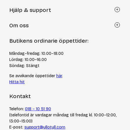
Hjälp & support
Kundtjänst
Om oss
Återköp via formulär
Kontakt
Om Yllotyll
Butikens ordinarie öppettider:
Frågor och svar
Kurser & events
Cookiepolicy
Tips & tekniker
Måndag–fredag: 10.00–18.00
Integritetspolicy
Varumärken
Lördag: 10.00–16.00
Jobba hos oss
Söndag: Stängt
Se avvikande öppettider
här
.
Hitta hit
Kontakt
Telefon:
018 – 10 51 90
(telefontid är vardagar måndag till fredag kl. 10:00–12:00,
13:00–15:00)
E-post:
support@yllotyll.com