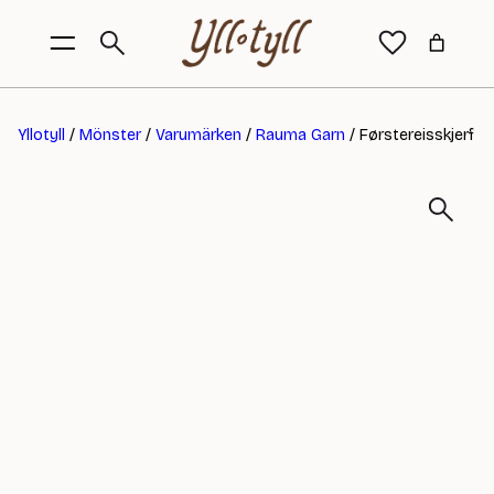
Yllotyll
/
Mönster
/
Varumärken
/
Rauma Garn
/ Førstereisskjerf