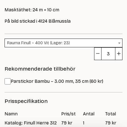
Masktäthet: 24 m = 10 cm
På bild stickad i 4124 Blåmussla
Rauma Finull – 400 Vit (Lager: 23)
Fø
m
Rekommenderade tillbehör
Parstickor Bambu – 3.00 mm, 35 cm (60 kr)
Prisspecifikation
Namn
Pris/st
Antal
Total
Katalog: Finull Herre 312
79 kr
1
79 kr