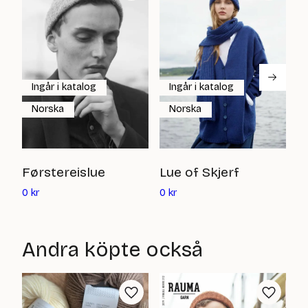
Ingår i katalog
Ingår i katalog
Norska
Norska
F
Førstereislue
Lue of Skjerf
Det
Det
0
0
kr
0
kr
nuvarande
nuvarande
priset
priset
är:
är:
Andra köpte också
0
0
kr
kr