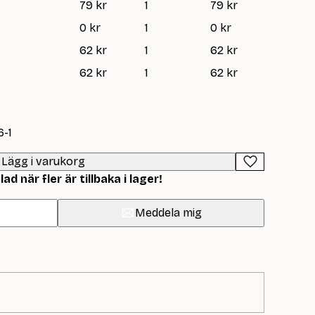
79 kr
1
79 kr
0 kr
1
0 kr
62 kr
1
62 kr
62 kr
1
62 kr
6-1
Lägg i varukorg
d när fler är tillbaka i lager!
Meddela mig