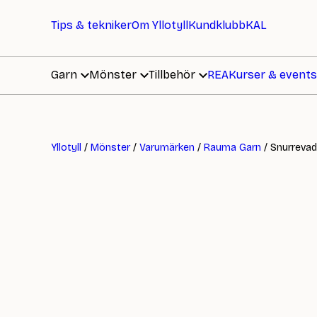
Tips & tekniker
Om Yllotyll
Kundklubb
KAL
Garn
Mönster
Tillbehör
REA
Kurser & events
Yllotyll
/
Mönster
/
Varumärken
/
Rauma Garn
/ Snurreva