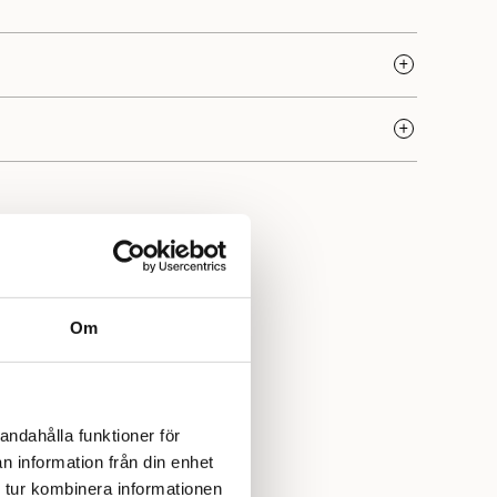
927 varit synonymt med högkvalitativa garner och en
rkstraditioner. Deras garner, som tillverkas av 100% norsk
attade för sin hållbarhet, mångsidighet och genuina
Om
andahålla funktioner för
n information från din enhet
 tur kombinera informationen