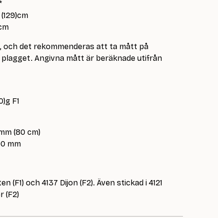
*
3 (129)cm
)cm
e, och det rekommenderas att ta mått på
lagget. Angivna mått är beräknade utifrån
0)g F1
 mm (80 cm)
.00 mm
en (F1) och 4137 Dijon (F2). Även stickad i 4121
r (F2)