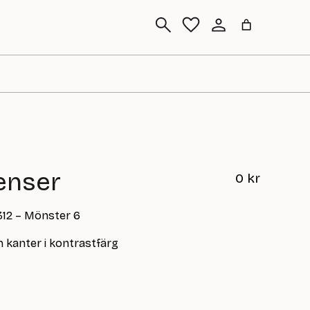
Sök
enser
0
kr
 312 – Mönster 6
kanter i kontrastfärg