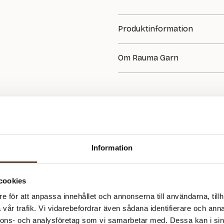
Produktinformation
Ingår i katalog Finull Herre 312
Om Rauma Garn
Rauma Garn har sedan starten 1
stark förankring i norska hantve
ull, har i decennier varit uppsk
kvalitet.
Information
cookies
e för att anpassa innehållet och annonserna till användarna, tillh
vår trafik. Vi vidarebefordrar även sådana identifierare och anna
nnons- och analysföretag som vi samarbetar med. Dessa kan i sin