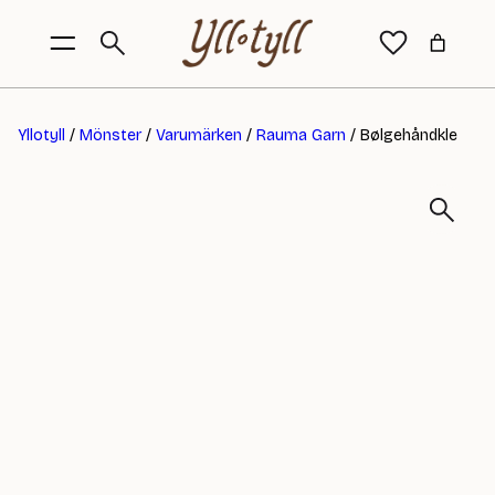
Yllotyll
/
Mönster
/
Varumärken
/
Rauma Garn
/ Bølgehåndkle