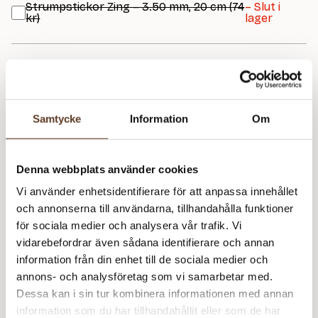
Strumpstickor Zing – 3.50 mm, 20 cm (74
– Slut i
kr)
lager
Prisspecifikation
Namn
Pris/st
Antal
Total
Samtycke
Information
Om
Katalog: Pelini
69 kr
1
69 kr
Kjøkkeninteriør 428
Bølgehåndkle
0 kr
1
0 kr
Denna webbplats använder cookies
Pelini – 00 Vit
89 kr
3
267 kr
Vi använder enhetsidentifierare för att anpassa innehållet
och annonserna till användarna, tillhandahålla funktioner
336
kr
för sociala medier och analysera vår trafik. Vi
vidarebefordrar även sådana identifierare och annan
I lager
Art.nr: RG-100-042812
information från din enhet till de sociala medier och
Lägg i varukorg
annons- och analysföretag som vi samarbetar med.
Dessa kan i sin tur kombinera informationen med annan
Behöver du fler? Bli meddelad när fler är tillbaka i
information som du har tillhandahållit eller som de har