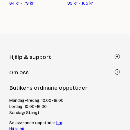
112
64
kr
–
79
kr
89
kr
–
105
kr
Hjälp & support
Kundtjänst
Om oss
Återköp via formulär
Kontakt
Om Yllotyll
Butikens ordinarie öppettider:
Frågor och svar
Kurser & events
Cookiepolicy
Tips & tekniker
Måndag–fredag: 10.00–18.00
Integritetspolicy
Varumärken
Lördag: 10.00–16.00
Jobba hos oss
Söndag: Stängt
Se avvikande öppettider
här
.
Hitta hit