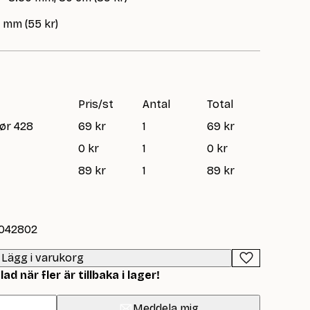
0 mm (55 kr)
Pris/st
Antal
Total
iør 428
69 kr
1
69 kr
0 kr
1
0 kr
89 kr
1
89 kr
-042802
Lägg i varukorg
d när fler är tillbaka i lager!
Meddela mig