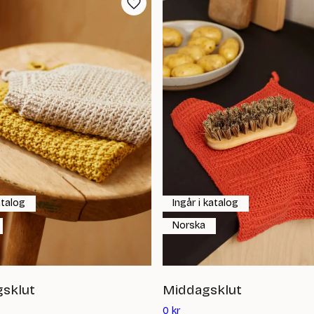
atalog
Ingår i katalog
Norska
sklut
Middagsklut
Det
0
kr