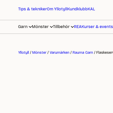
Tips & tekniker
Om Yllotyll
Kundklubb
KAL
Garn
Mönster
Tillbehör
REA
Kurser & events
Yllotyll
/
Mönster
/
Varumärken
/
Rauma Garn
/ Flaskeser