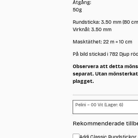
Åtgång:
50g
Rundsticka: 3.50 mm (80 cm
Virknål: 3.50 mm
Masktäthet: 22 m = 10 cm
På bild stickad i 782 Djup röd
Observera att detta mönste
separat. Utan mönsterkata
plagget.
Pelini – 00 Vit (Lager: 6)
Rekommenderade tillb
Addi Classic Rundstickor