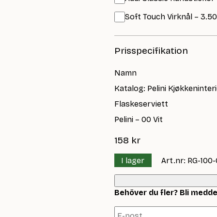
Soft Touch Virknål – 3.5
Prisspecifikation
Namn
Katalog: Pelini Kjøkkeninter
Flaskeserviett
Pelini – 00 Vit
158
kr
I lager
Art.nr: RG-100
Behöver du fler? Bli meddela