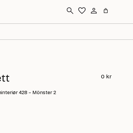
Sök
tt
0
kr
eninteriør 428 – Mönster 2