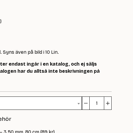
)
. Syns även på bild i 10 Lin.
r endast ingår i en katalog, och ej säljs
logen har du alltså inte beskrivningen på
Flaskeser
mängd
ehör
 – 3.50 mm, 80 cm (89 kr)