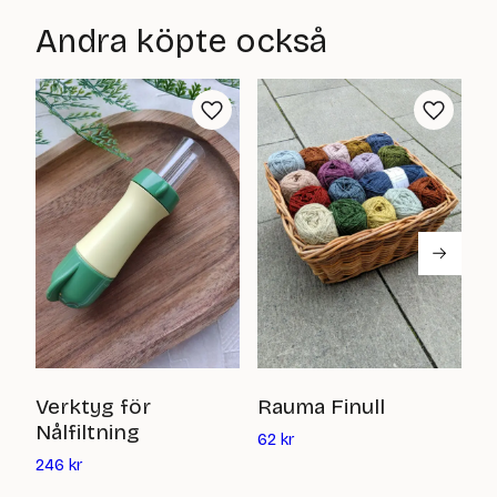
är:
priset
Andra köpte också
0
är:
kr
0
kr
U
Verktyg för
Rauma Finull
N
Nålfiltning
Det
62
kr
nuvarande
Det
2
246
kr
priset
nuvarande