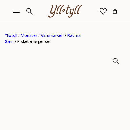
Yllotyll
/
Mönster
/
Varumärken
/
Rauma
Garn
/ Fiskebeinsgenser