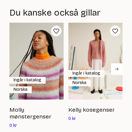
Du kanske också gillar
Ingår i katalog
Ingår i katalog
Norska
Norska
S
Molly
Kelly kosegenser
s
mønstergenser
Det
0
kr
nuvarande
Det
0
0
kr
priset
nuvarande