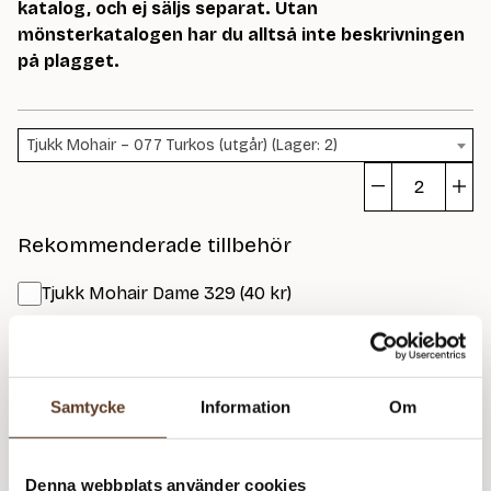
katalog, och ej säljs separat. Utan
mönsterkatalogen har du alltså inte beskrivningen
på plagget.
Tjukk Mohair – 077 Turkos (utgår) (Lager: 2)
Fi
m
Rekommenderade tillbehör
Tjukk Mohair Dame 329 (40 kr)
Addi Classic Rundstickor – 5.50 mm, 80 cm (119 kr)
Addi Classic Rundstickor – 6.00 mm, 40 cm (119 kr)
Samtycke
Information
Om
Addi Classic Rundstickor – 6.00 mm, 80 cm (119 kr)
Denna webbplats använder cookies