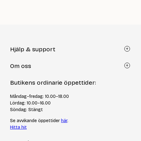
är:
priset
62
är:
kr
246
kr
Hjälp & support
Kundtjänst
Om oss
Återköp via formulär
Kontakt
Om Yllotyll
Butikens ordinarie öppettider:
Frågor och svar
Kurser & events
Cookiepolicy
Tips & tekniker
Måndag–fredag: 10.00–18.00
Integritetspolicy
Varumärken
Lördag: 10.00–16.00
Jobba hos oss
Söndag: Stängt
Se avvikande öppettider
här
.
Hitta hit