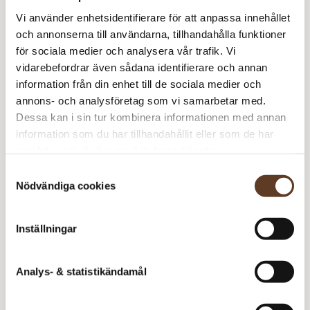
Prisspecifikation
Vi använder enhetsidentifierare för att anpassa innehållet
Namn
Pris/st
Antal
Total
och annonserna till användarna, tillhandahålla funktioner
för sociala medier och analysera vår trafik. Vi
Fiskebeinsgenser
0 kr
1
0 kr
vidarebefordrar även sådana identifierare och annan
Tjukk Mohair – 077
99 kr
7
693 kr
information från din enhet till de sociala medier och
Turkos (utgår)
annons- och analysföretag som vi samarbetar med.
Dessa kan i sin tur kombinera informationen med annan
693
kr
information som du har tillhandahållit eller som de har
samlat in när du har använt deras tjänster.
I lager
Art.nr: RG-100-032906
Samtyckesval
Lägg i varukorg
Nödvändiga cookies
Behöver du fler? Bli meddelad när fler är tillbaka i
lager!
Inställningar
Meddela mig
Analys- & statistikändamål