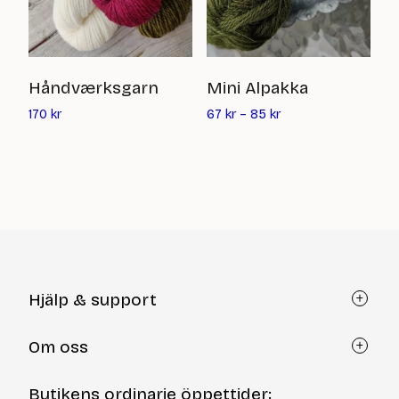
U
Håndværksgarn
Mini Alpakka
N
Det
170
kr
67
kr
–
85
kr
nuvarande
2
priset
är:
170
kr
Hjälp & support
Kundtjänst
Om oss
Återköp via formulär
Kontakt
Om Yllotyll
Butikens ordinarie öppettider: