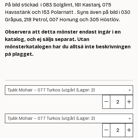
På bild stickad i 083 Solglimt, 161 Kastanj, 075
Havsstänk och 153 Polarnatt . Syns även på bild i 030
Gråpus, 218 Petrol, 007 Honung och 305 Höstlöv.
Observera att detta mönster endast ingår i en
katalog, och ej säljs separat. Utan
mönsterkatalogen har du alltså inte beskrivningen
på plagget.
Tjukk Mohair – 077 Turkos (utgår) (Lager: 2)
St
fr
Tjukk Mohair – 077 Turkos (utgår) (Lager: 2)
to
ge
St
m