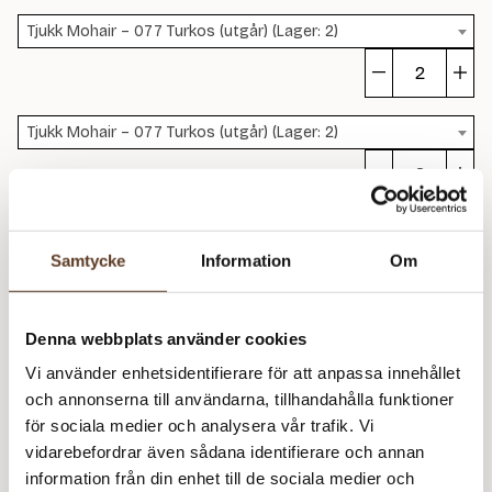
fr
Tjukk Mohair – 077 Turkos (utgår) (Lager: 2)
to
ge
St
m
fr
Tjukk Mohair – 077 Turkos (utgår) (Lager: 2)
to
ge
St
m
fr
Rekommenderade tillbehör
to
Samtycke
Information
Om
ge
Tjukk Mohair Dame 329 (40 kr)
m
Addi Classic Rundstickor – 5.50 mm, 80 cm (119 kr)
Denna webbplats använder cookies
Addi Classic Rundstickor – 6.00 mm, 40 cm (119 kr)
Vi använder enhetsidentifierare för att anpassa innehållet
och annonserna till användarna, tillhandahålla funktioner
Addi Classic Rundstickor – 6.00 mm, 80 cm (119 kr)
för sociala medier och analysera vår trafik. Vi
vidarebefordrar även sådana identifierare och annan
information från din enhet till de sociala medier och
Prisspecifikation