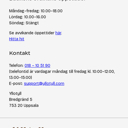
Frågor och svar
Kurser & events
Cookiepolicy
Tips & tekniker
Måndag–fredag: 10.00–18.00
Integritetspolicy
Varumärken
Lördag: 10.00–16.00
Jobba hos oss
Söndag: Stängt
Se avvikande öppettider
här
.
Hitta hit
Kontakt
Telefon:
018 – 10 51 90
(telefontid är vardagar måndag till fredag kl. 10:00–12:00,
13:00–15:00)
E-post:
support@yllotyll.com
Yllotyll
Bredgränd 5
753 20 Uppsala