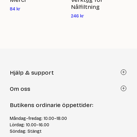
Nålfiltning
Det
9
84
kr
nuvarande
Det
246
kr
priset
nuvarande
är:
priset
84
är:
kr
246
kr
Hjälp & support
Kundtjänst
Om oss
Återköp via formulär
Kontakt
Om Yllotyll
Butikens ordinarie öppettider:
Frågor och svar
Kurser & events
Cookiepolicy
Tips & tekniker
Måndag–fredag: 10.00–18.00
Integritetspolicy
Varumärken
Lördag: 10.00–16.00
Jobba hos oss
Söndag: Stängt