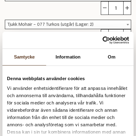
To
m
Tjukk Mohair – 077 Turkos (utgår) (Lager: 2)
To
m
Rekommenderade tillbehör
Samtycke
Information
Om
Tjukk Mohair Dame 329 (40 kr)
Addi Classic Rundstickor – 5.50 mm, 80 cm (119 kr)
Denna webbplats använder cookies
Vi använder enhetsidentifierare för att anpassa innehållet
Addi Classic Rundstickor – 6.00 mm, 40 cm (119 kr)
och annonserna till användarna, tillhandahålla funktioner
Addi Classic Rundstickor – 6.00 mm, 80 cm (119 kr)
för sociala medier och analysera vår trafik. Vi
vidarebefordrar även sådana identifierare och annan
information från din enhet till de sociala medier och
Prisspecifikation
annons- och analysföretag som vi samarbetar med.
Dessa kan i sin tur kombinera informationen med annan
Namn
Pris/st
Antal
Total